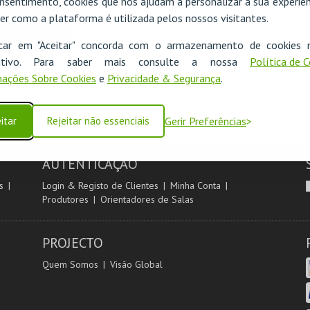
nsentimento, cookies que nos ajudam a personalizar a sua experiên
er como a plataforma é utilizada pelos nossos visitantes.
icar em "Aceitar" concorda com o armazenamento de cookies 
ositivo. Para saber mais consulte a nossa
Política de 
ações Sobre Cookies
e
Privacidade & Segurança
.
itar
Rejeitar não essenciais
Gerir Preferências
AUTENTICAÇÃO
s
Login & Registo de Clientes
Minha Conta
Produtores
Orientadores de Salas
PROJECTO
Quem Somos
Visão Global