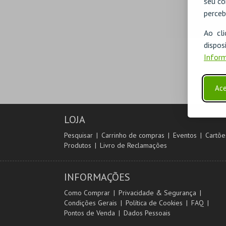
seu co
perceb
Ao cl
disp
Inform
Ace
LOJA
Pesquisar
Carrinho de compras
Eventos
Cartõe
Produtos
Livro de Reclamações
INFORMAÇÕES
Como Comprar
Privacidade & Segurança
Condições Gerais
Política de Cookies
FAQ
Pontos de Venda
Dados Pessoais